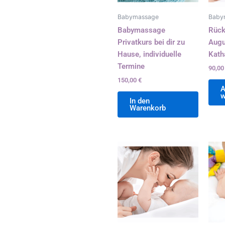
Babymassage
Baby
Babymassage
Rück
Privatkurs bei dir zu
Augu
Hause, individuelle
Kath
Termine
90,0
150,00
€
A
w
In den
Warenkorb
Preisspanne:
Dieses
110,00 €
Produkt
bis
weist
160,00 €
mehrer
Variant
auf.
Die