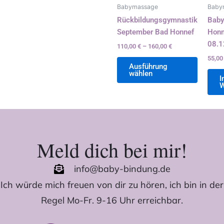
Option
Babymassage
Baby
können
Rückbildungsgymnastik
Bab
auf
September Bad Honnef
Honn
der
08.1
110,00
€
–
160,00
€
Produkt
55,0
gewählt
Ausführung
wählen
werden
I
W
Meld dich bei mir!
info@baby-bindung.de
Ich würde mich freuen von dir zu hören, ich bin in der
Regel Mo-Fr. 9-16 Uhr erreichbar.