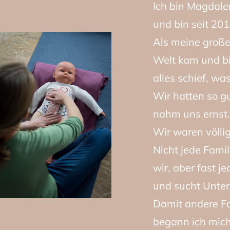
Ich bin Magdale
und bin seit 20
Als meine große
Welt kam und bi
alles schief, wa
Wir hatten so g
nahm uns ernst.
Wir waren völlig
Nicht jede Famil
wir, aber fast j
und sucht Unter
Damit andere F
begann ich mich