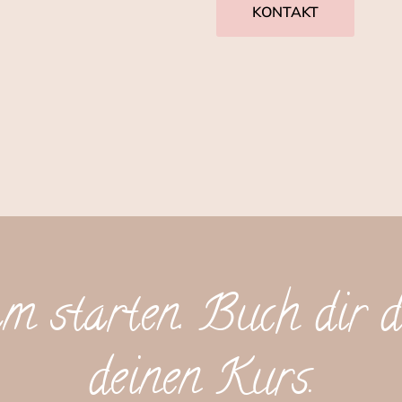
KONTAKT
m starten. Buch dir d
deinen Kurs.