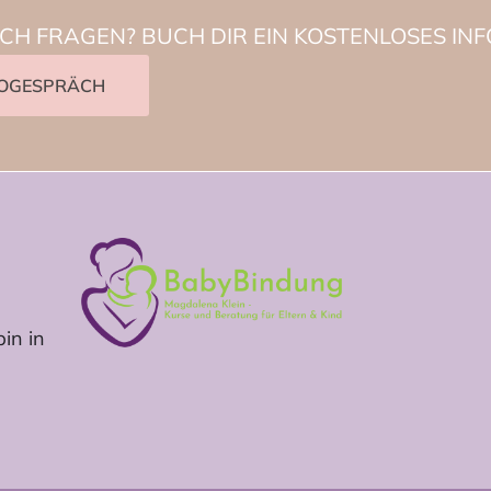
CH FRAGEN? BUCH DIR EIN KOSTENLOSES IN
FOGESPRÄCH
in in