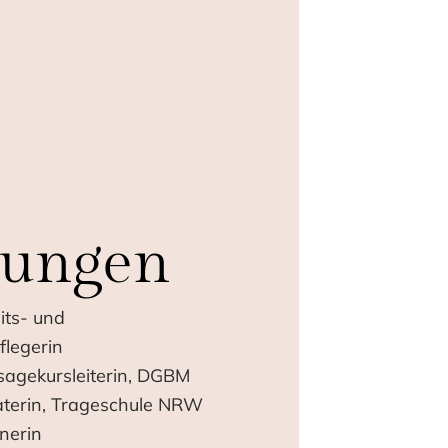
dungen
ts- und
flegerin
gekursleiterin, DGBM
terin, Trageschule NRW
nerin