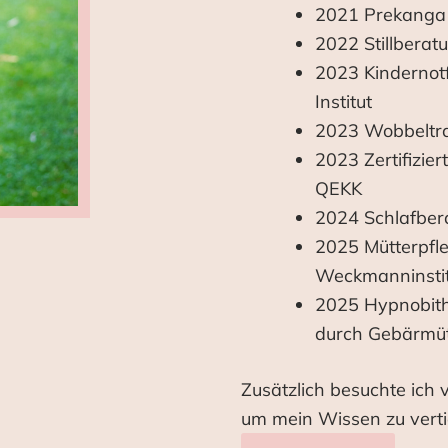
2021 Prekanga 
2022 Stillberat
2023 Kindernotf
Institut
2023 Wobbeltra
2023 Zertifizier
QEKK
2024 Schlafber
2025 Mütterpfleg
Weckmanninstit
2025 Hypnobithin
durch Gebärmüt
Zusätzlich besuchte ich v
um mein Wissen zu verti